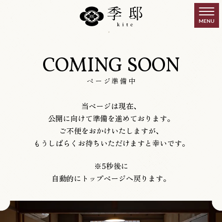
コ
ナ
ン
ビ
テ
ゲ
ン
ー
ツ
シ
へ
ョ
COMING SOON
ス
ン
キ
に
ページ準備中
ッ
移
プ
動
当ページは現在、
公開に向けて準備を進めております。
ご不便をおかけいたしますが、
もうしばらくお待ちいただけますと幸いです。
※5秒後に
自動的にトップページへ戻ります。